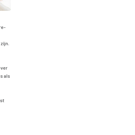
re-
zijn.
ever
s als
nst