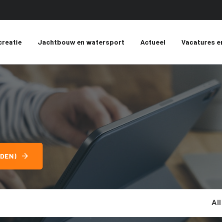
creatie
Jachtbouw en watersport
Actueel
Vacatures e
DEN)
Al