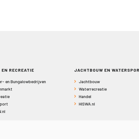
 EN RECREATIE
JACHTBOUW EN WATERSPO
r- en Bungalowbedrijven
Jachtbouw
nmarkt
Waterrecreatie
eatie
Handel
port
HISWA.nl
.nl