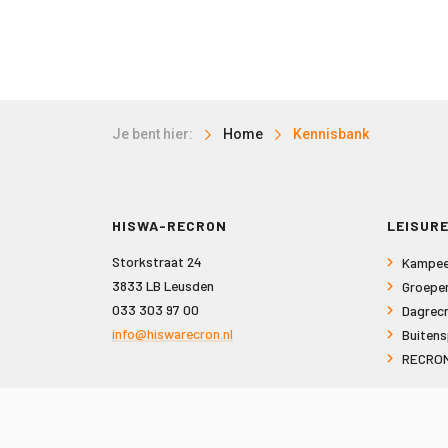
Je bent hier:
Home
Kennisbank
HISWA-RECRON
LEISURE
Storkstraat 24
Kampee
3833 LB Leusden
Groepe
033 303 97 00
Dagrecr
info@hiswarecron.nl
Buitens
RECRON
VOLG ONS OOK OP