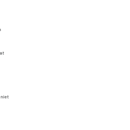
n
aat
 niet