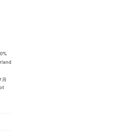
80%
erland
jij
ot