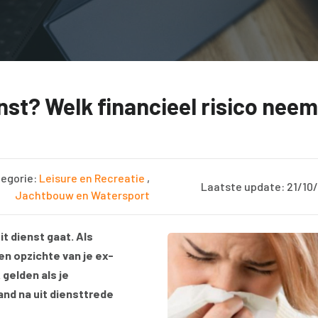
nst? Welk financieel risico neem
egorie:
Leisure en Recreatie
,
Laatste update: 21/10
Jachtbouw en Watersport
t dienst gaat. Als
en opzichte van je ex-
gelden als je
and na uit diensttrede