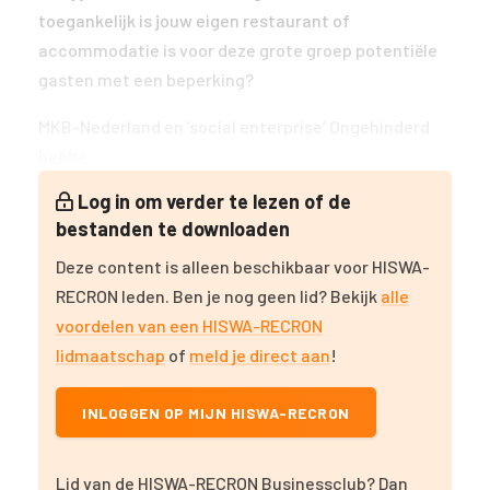
toegankelijk is jouw eigen restaurant of
accommodatie is voor deze grote groep potentiële
gasten met een beperking?
MKB-Nederland en ‘social enterprise’ Ongehinderd
hebbe...
Log in om verder te lezen of de
bestanden te downloaden
Deze content is alleen beschikbaar voor HISWA-
RECRON leden. Ben je nog geen lid? Bekijk
alle
voordelen van een HISWA-RECRON
lidmaatschap
of
meld je direct aan
!
INLOGGEN OP MIJN HISWA-RECRON
Lid van de HISWA-RECRON Businessclub? Dan