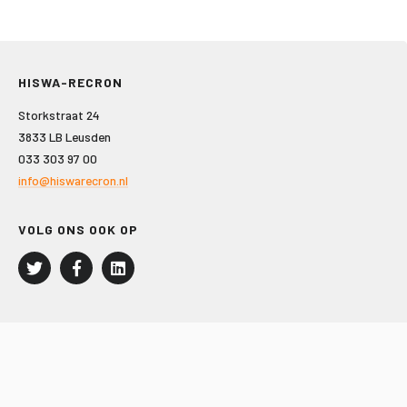
HISWA-RECRON
Storkstraat 24
3833 LB Leusden
033 303 97 00
info@hiswarecron.nl
VOLG ONS OOK OP
LEISURE EN RECREATIE
Kampeer- en Bungalowbedrijven
Groepenmarkt
Dagrecreatie