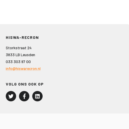
HISWA-RECRON
Storkstraat 24
3833 LB Leusden
033 303 97 00
info@hiswarecron.nl
VOLG ONS OOK OP
LEISURE EN RECREATIE
Kampeer- en Bungalowbedrijven