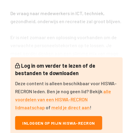
De vraag naar medewerkers in ICT, techniek,
gezondheid, onderwijs en recreatie zal groot blijven.
Er is niet zomaar een oplossing voorhanden om de
verwachte personeelstekorten op te lossen. Je
moet eerder denken aan een slimme mix van moge...
Log in om verder te lezen of de
bestanden te downloaden
Deze content is alleen beschikbaar voor HISWA-
RECRON leden. Ben je nog geen lid? Bekijk
alle
voordelen van een HISWA-RECRON
lidmaatschap
of
meld je direct aan
!
INLOGGEN OP MIJN HISWA-RECRON