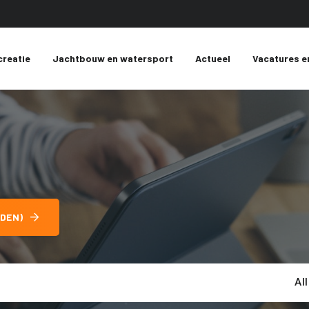
creatie
Jachtbouw en watersport
Actueel
Vacatures e
DEN)
Al