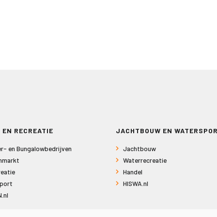
 EN RECREATIE
JACHTBOUW EN WATERSPO
r- en Bungalowbedrijven
Jachtbouw
nmarkt
Waterrecreatie
eatie
Handel
port
HISWA.nl
.nl