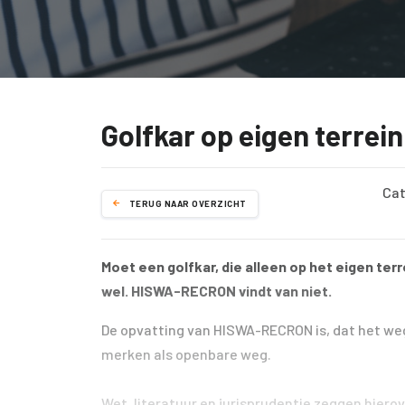
Golfkar op eigen terrei
Cat
TERUG NAAR OVERZICHT
Moet een golfkar, die alleen op het eigen te
wel. HISWA-RECRON vindt van niet.
De opvatting van HISWA-RECRON is, dat het we
merken als openbare weg.
Wet, literatuur en jurisprudentie zeggen hiero