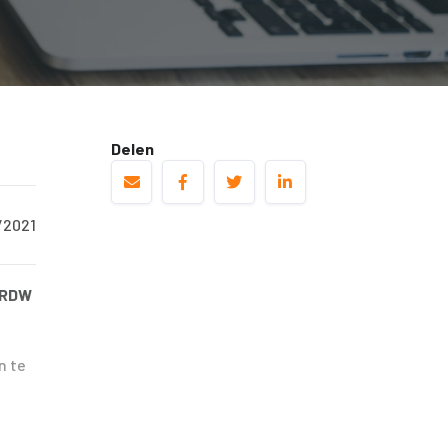
Delen
/2021
e RDW
n te