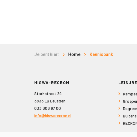
Je bent hier:
Home
Kennisbank
HISWA-RECRON
LEISURE
Storkstraat 24
Kampee
3833 LB Leusden
Groepe
033 303 97 00
Dagrecr
info@hiswarecron.nl
Buitens
RECRON
VOLG ONS OOK OP