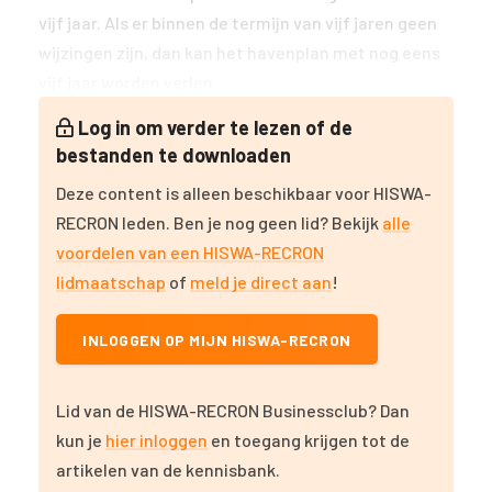
vijf jaar. Als er binnen de termijn van vijf jaren geen
wijzingen zijn, dan kan het havenplan met nog eens
vijf jaar worden verlen...
Log in om verder te lezen of de
bestanden te downloaden
Deze content is alleen beschikbaar voor HISWA-
RECRON leden. Ben je nog geen lid? Bekijk
alle
voordelen van een HISWA-RECRON
lidmaatschap
of
meld je direct aan
!
INLOGGEN OP MIJN HISWA-RECRON
Lid van de HISWA-RECRON Businessclub? Dan
kun je
hier inloggen
en toegang krijgen tot de
artikelen van de kennisbank.