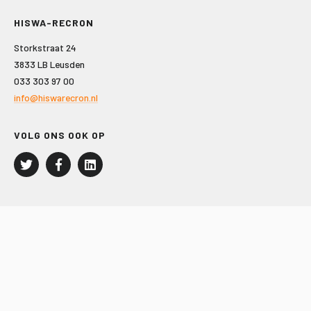
HISWA-RECRON
Storkstraat 24
3833 LB Leusden
033 303 97 00
info@hiswarecron.nl
VOLG ONS OOK OP
LEISURE EN RECREATIE
Kampeer- en Bungalowbedrijven
Groepenmarkt
Dagrecreatie
Buitensport
RECRON.nl