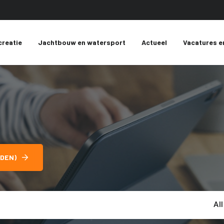
creatie
Jachtbouw en watersport
Actueel
Vacatures e
DEN)
Al