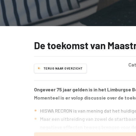
De toekomst van Maastr
Cat
TERUG NAAR OVERZICHT
Ongeveer 75 jaar gelden is in het Limburgse 
Momenteel is er volop discussie over de toe
HISWA RECRON is van mening dat het huidige 
Maar een uitbreiding van zowel de startbaa
negatieve effecten teweeg brengen voor de 