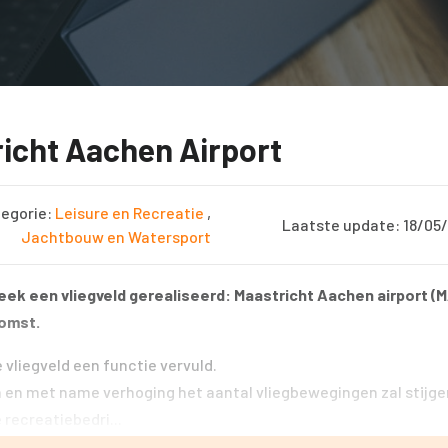
icht Aachen Airport
egorie:
Leisure en Recreatie
,
Laatste update: 18/05
Jachtbouw en Watersport
Beek een vliegveld gerealiseerd: Maastricht Aachen airport (
komst.
vliegveld een functie vervuld.
n en met name verhoging het aantal vliegbewegingen zal stijg
recreatiebedri...