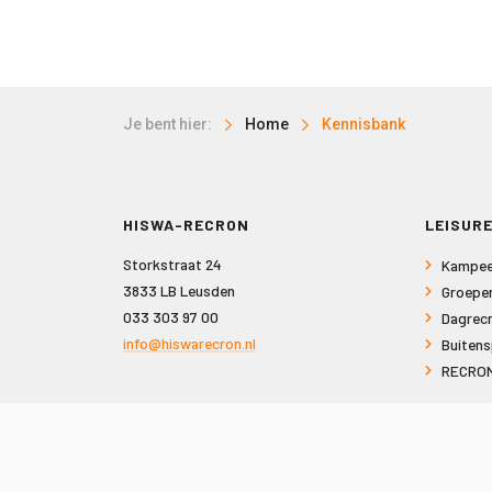
Je bent hier:
Home
Kennisbank
HISWA-RECRON
LEISURE
Storkstraat 24
Kampee
3833 LB Leusden
Groepe
033 303 97 00
Dagrecr
info@hiswarecron.nl
Buitens
RECRON
VOLG ONS OOK OP