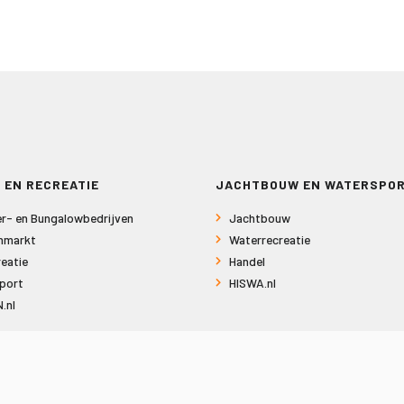
 EN RECREATIE
JACHTBOUW EN WATERSPO
r- en Bungalowbedrijven
Jachtbouw
nmarkt
Waterrecreatie
eatie
Handel
port
HISWA.nl
.nl