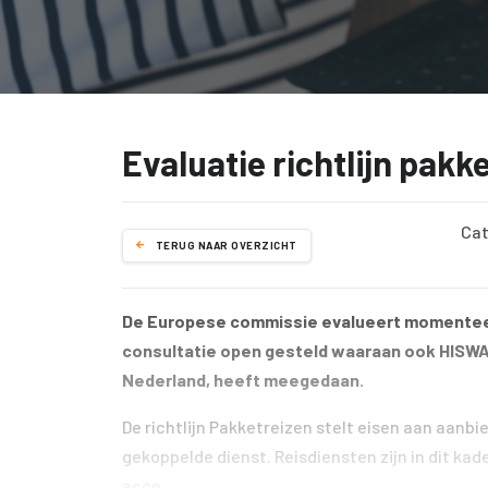
Evaluatie richtlijn pakk
Cat
TERUG NAAR OVERZICHT
De Europese commissie evalueert momenteel
consultatie open gesteld waaraan ook HISWA-
Nederland, heeft meegedaan.
De richtlijn Pakketreizen stelt eisen aan aanb
gekoppelde dienst. Reisdiensten zijn in dit ka
acco...