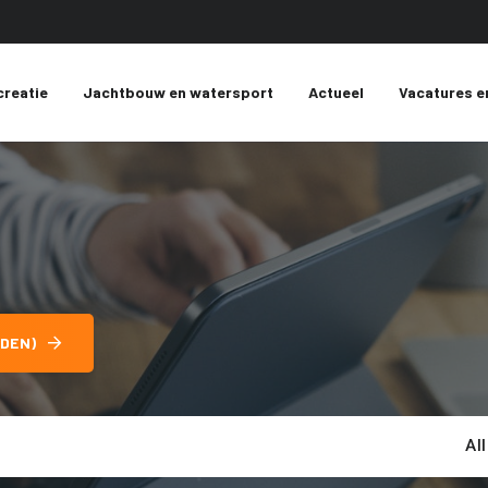
creatie
Jachtbouw en watersport
Actueel
Vacatures e
DEN)
Al