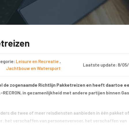
etreizen
egorie:
Leisure en Recreatie
,
Laatste update: 8/05
Jachtbouw en Watersport
 de zogenaamde Richtlijn Pakketreizen en heeft daartoe e
RECRON, in gezamenlijkheid met andere partijen binnen Gast
ieders die twee of meer reisdiensten aanbieden in één pakket of
der: het verschaffen van personenvervoer, het verschaffen van