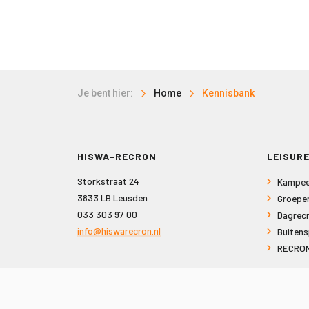
Je bent hier:
Home
Kennisbank
HISWA-RECRON
LEISURE
Storkstraat 24
Kampee
3833 LB Leusden
Groepe
033 303 97 00
Dagrecr
info@hiswarecron.nl
Buitens
RECRON
VOLG ONS OOK OP