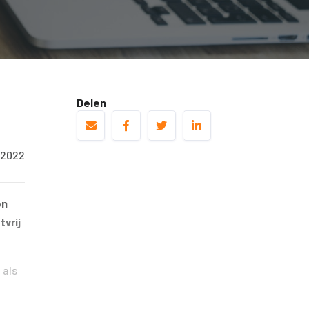
Delen
/2022
en
vrij
 als