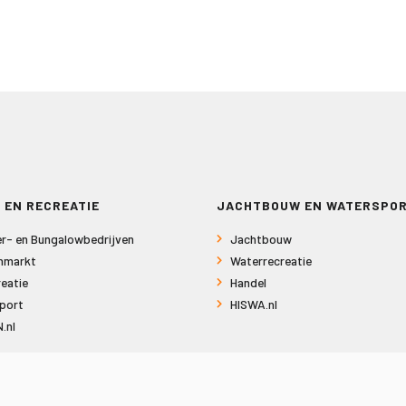
 EN RECREATIE
JACHTBOUW EN WATERSPO
r- en Bungalowbedrijven
Jachtbouw
nmarkt
Waterrecreatie
eatie
Handel
port
HISWA.nl
.nl