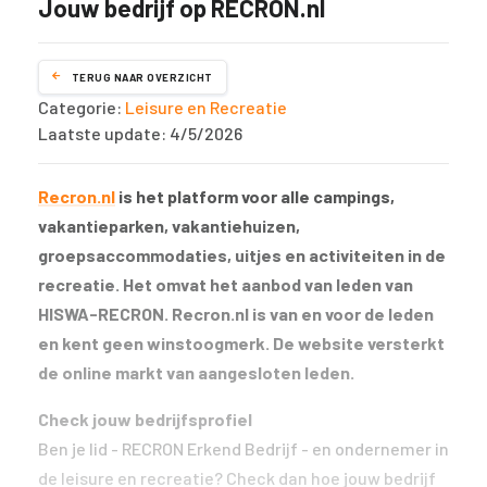
Jouw bedrijf op RECRON.nl
TERUG NAAR OVERZICHT
Categorie:
Leisure en Recreatie
Laatste update: 4/5/2026
Recron.nl
is het platform voor alle campings,
vakantieparken, vakantiehuizen,
groepsaccommodaties, uitjes en activiteiten in de
recreatie. Het omvat het aanbod van leden van
HISWA-RECRON. Recron.nl is van en voor de leden
en kent geen winstoogmerk. De website versterkt
de online markt van aangesloten leden.
Check jouw bedrijfsprofiel
Ben je lid - RECRON Erkend Bedrijf - en ondernemer in
de leisure en recreatie? Check dan hoe jouw bedrijf