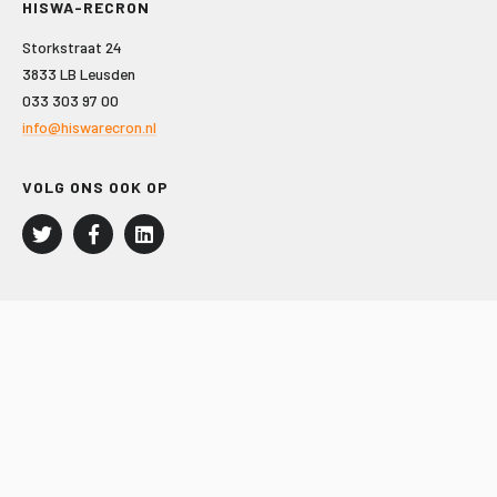
HISWA-RECRON
Storkstraat 24
3833 LB Leusden
033 303 97 00
info@hiswarecron.nl
VOLG ONS OOK OP
LEISURE EN RECREATIE
Kampeer- en Bungalowbedrijven
Groepenmarkt
Dagrecreatie
Buitensport
RECRON.nl