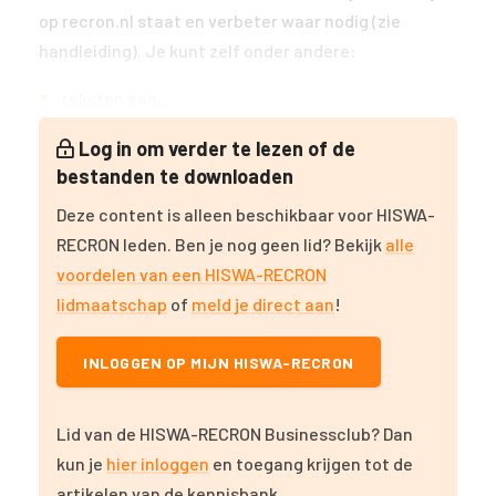
op recron.nl staat en verbeter waar nodig (zie
handleiding). Je kunt zelf onder andere:
teksten aan...
Log in om verder te lezen of de
bestanden te downloaden
Deze content is alleen beschikbaar voor HISWA-
RECRON leden. Ben je nog geen lid? Bekijk
alle
voordelen van een HISWA-RECRON
lidmaatschap
of
meld je direct aan
!
INLOGGEN OP MIJN HISWA-RECRON
Lid van de HISWA-RECRON Businessclub? Dan
kun je
hier inloggen
en toegang krijgen tot de
artikelen van de kennisbank.