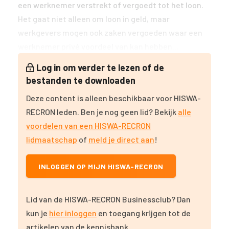
een werknemer verstrekt of vergoedt tot het loon.
Het gaat niet alleen om loon in geld, maar
werkgevers mogen ook zaken vergoeden waar een
werknemer privé voordeel van kan hebben...
Log in om verder te lezen of de
bestanden te downloaden
Deze content is alleen beschikbaar voor HISWA-
RECRON leden. Ben je nog geen lid? Bekijk
alle
voordelen van een HISWA-RECRON
lidmaatschap
of
meld je direct aan
!
INLOGGEN OP MIJN HISWA-RECRON
Lid van de HISWA-RECRON Businessclub? Dan
kun je
hier inloggen
en toegang krijgen tot de
artikelen van de kennisbank.