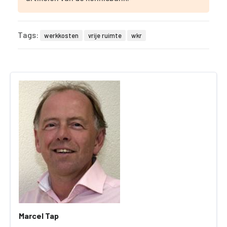
Tags:
werkkosten
vrije ruimte
wkr
Marcel Tap