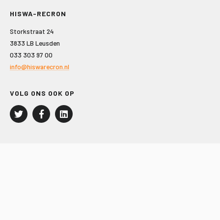
HISWA-RECRON
Storkstraat 24
3833 LB Leusden
033 303 97 00
info@hiswarecron.nl
VOLG ONS OOK OP
LEISURE EN RECREATIE
Kampeer- en Bungalowbedrijven
Groepenmarkt
Dagrecreatie
Buitensport
RECRON.nl