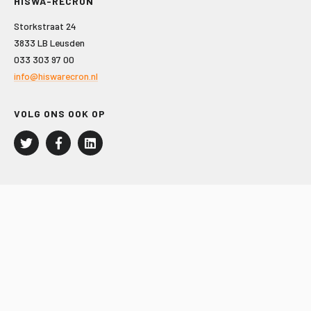
HISWA-RECRON
Storkstraat 24
3833 LB Leusden
033 303 97 00
info@hiswarecron.nl
VOLG ONS OOK OP
LEISURE EN RECREATIE
Kampeer- en Bungalowbedrijven
Groepenmarkt
Dagrecreatie
Buitensport
RECRON.nl