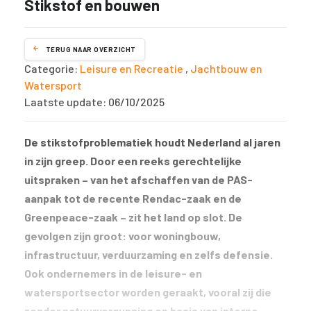
Stikstof en bouwen
TERUG NAAR OVERZICHT
Categorie:
Leisure en Recreatie
,
Jachtbouw en
Watersport
Laatste update: 06/10/2025
De stikstofproblematiek houdt Nederland al jaren
in zijn greep. Door een reeks gerechtelijke
uitspraken – van het afschaffen van de PAS-
aanpak tot de recente Rendac-zaak en de
Greenpeace-zaak – zit het land op slot. De
gevolgen zijn groot: voor woningbouw,
infrastructuur, verduurzaming en zelfs defensie.
Ook ondernemers in de leisure- en
watersportsector worden geraakt, vooral zij die
zonder natuurvergunning op basis van interne