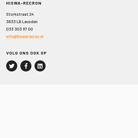
HISWA-RECRON
Storkstraat 24
3833 LB Leusden
033 303 97 00
info@hiswarecron.nl
VOLG ONS OOK OP
LEISURE EN RECREATIE
Kampeer- en Bungalowbedrijven
Groepenmarkt
Dagrecreatie
Buitensport
RECRON.nl