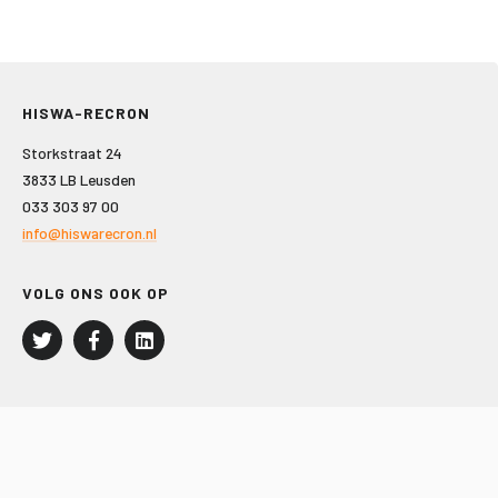
HISWA-RECRON
Storkstraat 24
3833 LB Leusden
033 303 97 00
info@hiswarecron.nl
VOLG ONS OOK OP
LEISURE EN RECREATIE
Kampeer- en Bungalowbedrijven
Groepenmarkt