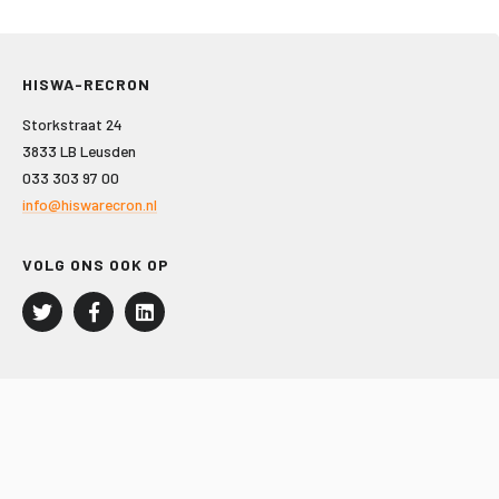
HISWA-RECRON
Storkstraat 24
3833 LB Leusden
033 303 97 00
info@hiswarecron.nl
VOLG ONS OOK OP
LEISURE EN RECREATIE
Kampeer- en Bungalowbedrijven
Groepenmarkt
Dagrecreatie