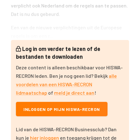
verplicht ook Nederland om de regels aan te passen.
Dat is nu dus gebeurd.
Een van de nieuwe verplichtingen uit de Europese
regels is om een r...
Log in om verder te lezen of de
bestanden te downloaden
Deze content is alleen beschikbaar voor HISWA-
RECRON leden. Ben je nog geen lid? Bekijk
alle
voordelen van een HISWA-RECRON
lidmaatschap
of
meld je direct aan
!
INLOGGEN OP MIJN HISWA-RECRON
Lid van de HISWA-RECRON Businessclub? Dan
kun je
hier inloggen
en toegang krijgen tot de