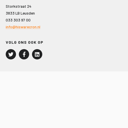
Storkstraat 24
3833 LB Leusden
033 303 97 00
info@hiswarecron.nl
VOLG ONS OOK OP
LEISURE EN RECREATIE
Kampeer- en Bungalowbedrijven
Groepenmarkt
Dagrecreatie
Buitensport
RECRON.nl
JACHTBOUW EN WATERSPORT