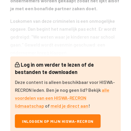
ondernemers worden gekaapt zodat het lijkt alsof
je met een bonafide partner zaken doet.
Loskomen van deze criminelen is een onmogelijke
opgave. Dan begint het namelijk pas echt. Er wordt
gedreigd: "We weten waar je kinderen naar school
gaan." Geweld wordt evenmin geschuwd: een
ondernemer kreeg klappen ...
Log in om verder te lezen of de
bestanden te downloaden
Deze content is alleen beschikbaar voor HISWA-
RECRON leden. Ben je nog geen lid? Bekijk
alle
voordelen van een HISWA-RECRON
lidmaatschap
of
meld je direct aan
!
INLOGGEN OP MIJN HISWA-RECRON