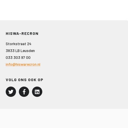
HISWA-RECRON
Storkstraat 24
3833 LB Leusden
033 303 97 00
info@hiswarecron.nl
VOLG ONS OOK OP
LEISURE EN RECREATIE
Kampeer- en Bungalowbedrijven
Groepenmarkt