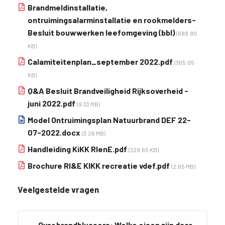
Brandmeldinstallatie,
ontruimingsalarminstallatie en rookmelders-
Besluit bouwwerken leefomgeving (bbl)
(688.80
KB)
Calamiteitenplan_september 2022.pdf
(365.05
KB)
Q&A Besluit Brandveiligheid Rijksoverheid -
juni 2022.pdf
(9.33 MB)
Model Ontruimingsplan Natuurbrand DEF 22-
07-2022.docx
(3.26 MB)
Handleiding KiKK RIenE.pdf
(329.65 KB)
Brochure RI&E KIKK recreatie vdef.pdf
(2.65 MB)
Veelgestelde vragen
Over brandblussers: Welke eisen zijn daar