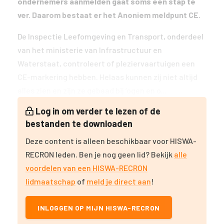
ondernemers aanmelden gaat soms een stap te
ver. Daarom bestaat er het Anoniem meldpunt CE.
De Inspectie Leefomgeving en Transport, onderdeel
van het ministerie van Infrastructuur en
Waterstaat, controleert of pleziervaartuigen een
CE-markering hebben. Helaas kunnen zij niet altijd
alles zien en zijn ze gebaad bij ‘ogen en o...
Log in om verder te lezen of de
bestanden te downloaden
Deze content is alleen beschikbaar voor HISWA-
RECRON leden. Ben je nog geen lid? Bekijk
alle
voordelen van een HISWA-RECRON
lidmaatschap
of
meld je direct aan
!
INLOGGEN OP MIJN HISWA-RECRON