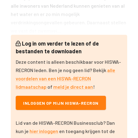
alle inwoners van Nederland kunnen genieten van al
het water en er zo min mogelijk
verdrinkingsongevallen gebeuren. Daarnaast stellen
we vast dat zwemvei...
Log in om verder te lezen of de
bestanden te downloaden
Deze content is alleen beschikbaar voor HISWA-
RECRON leden. Ben je nog geen lid? Bekijk
alle
voordelen van een HISWA-RECRON
lidmaatschap
of
meld je direct aan
!
INLOGGEN OP MIJN HISWA-RECRON
Lid van de HISWA-RECRON Businessclub? Dan
kun je
hier inloggen
en toegang krijgen tot de