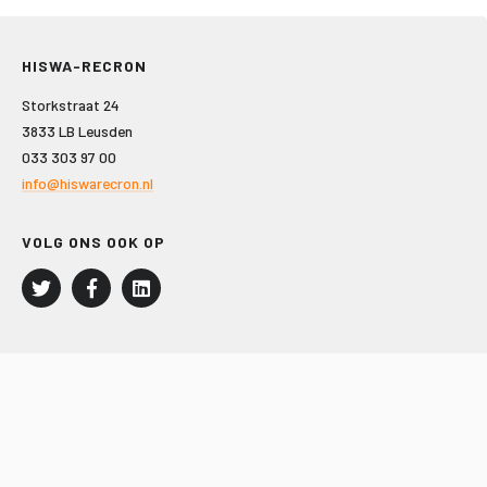
HISWA-RECRON
Storkstraat 24
3833 LB Leusden
033 303 97 00
info@hiswarecron.nl
VOLG ONS OOK OP
LEISURE EN RECREATIE
Kampeer- en Bungalowbedrijven
Groepenmarkt
Dagrecreatie
Buitensport