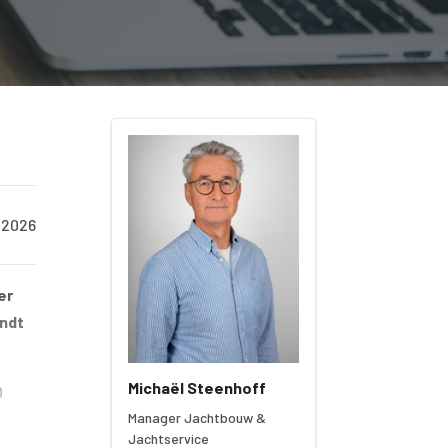
/2026
er
indt
Michaël Steenhoff
0
Manager Jachtbouw &
Jachtservice