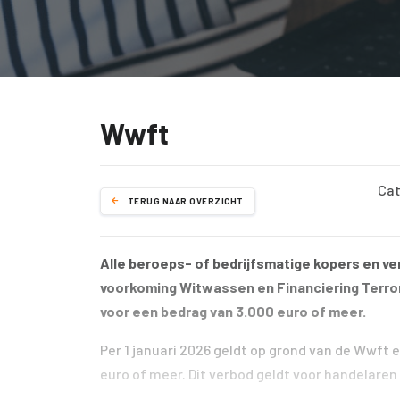
Wwft
Cat
TERUG NAAR OVERZICHT
Alle beroeps- of bedrijfsmatige kopers en v
voorkoming Witwassen en Financiering Terror
voor een bedrag van 3.000 euro of meer.
Per 1 januari 2026 geldt op grond van de Wwft 
euro of meer. Dit verbod geldt voor handelaren 