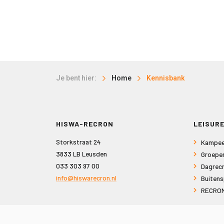
Je bent hier:
Home
Kennisbank
HISWA-RECRON
LEISURE
Storkstraat 24
Kampee
3833 LB Leusden
Groepe
033 303 97 00
Dagrecr
info@hiswarecron.nl
Buitens
RECRON
VOLG ONS OOK OP