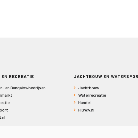
 EN RECREATIE
JACHTBOUW EN WATERSPO
r- en Bungalowbedrijven
Jachtbouw
nmarkt
Waterrecreatie
eatie
Handel
port
HISWA.nl
.nl