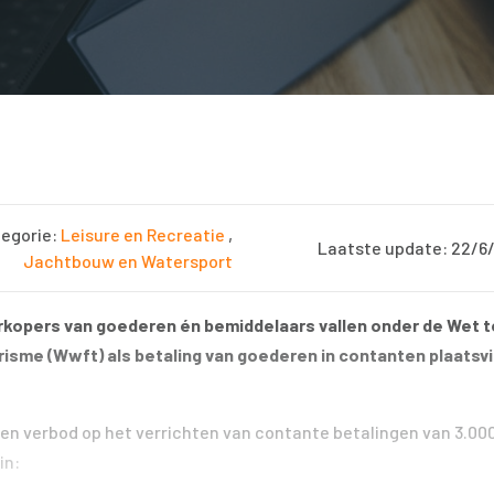
egorie:
Leisure en Recreatie
,
Laatste update: 22/6
Jachtbouw en Watersport
erkopers van goederen én bemiddelaars vallen onder de Wet t
isme (Wwft) als betaling van goederen in contanten plaatsv
een verbod op het verrichten van contante betalingen van 3.00
in: