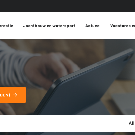
creatie
Jachtbouw en watersport
Actueel
Vacatures e
DEN)
Al