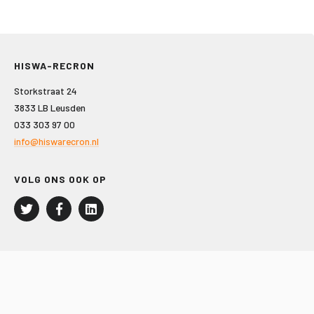
HISWA-RECRON
Storkstraat 24
3833 LB Leusden
033 303 97 00
info@hiswarecron.nl
VOLG ONS OOK OP
LEISURE EN RECREATIE
Kampeer- en Bungalowbedrijven
Groepenmarkt