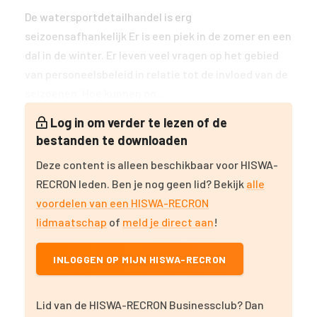
De watersportdetailhandel is erg
seizoensafhankelijk Er is een piek in de zomer en een
dal in de winter. Er leven veel vragen op het gebied
van personeelsbeleid in relatie tot de invloed van de
seizoenen. Hoe kunnen on...
Log in om verder te lezen of de
bestanden te downloaden
Deze content is alleen beschikbaar voor HISWA-
RECRON leden. Ben je nog geen lid? Bekijk
alle
voordelen van een HISWA-RECRON
lidmaatschap
of
meld je direct aan
!
INLOGGEN OP MIJN HISWA-RECRON
Lid van de HISWA-RECRON Businessclub? Dan