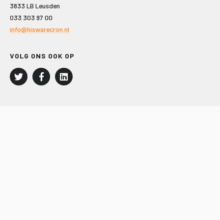
3833 LB Leusden
033 303 97 00
info@hiswarecron.nl
VOLG ONS OOK OP
LEISURE EN RECREATIE
Kampeer- en Bungalowbedrijven
Groepenmarkt
Dagrecreatie
Buitensport
RECRON.nl
JACHTBOUW EN WATERSPORT
Jachtbouw