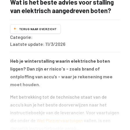
Wat is het beste advies voor stalling
van elektrisch aangedreven boten?
TERUG NAAR OVERZICHT
Categorie:
Laatste update: 11/3/2026
Heb je winterstalling waarin elektrische boten
liggen? Dan zijn er risico's - zoals brand of
ontploffing van accu’s - waar je rekenening mee
moet houden.
Met betrekking tot de technische staat van de
accu’s kun je het beste doorverwijzen naar het
instructieboekje van de leverancier. Voor vaartuigen
die onder de
Wet Pleziervaartuigen
vallen, is een
dergelijk instructieboekje verpli...