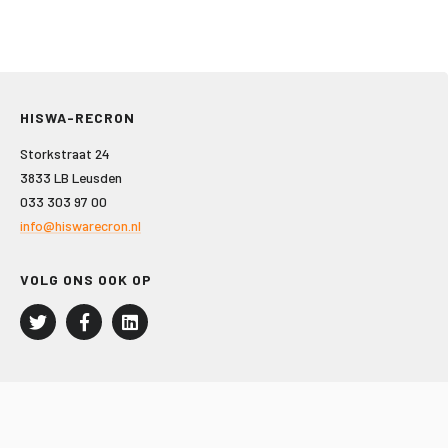
HISWA-RECRON
Storkstraat 24
3833 LB Leusden
033 303 97 00
info@hiswarecron.nl
VOLG ONS OOK OP
LEISURE EN RECREATIE
Kampeer- en Bungalowbedrijven