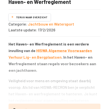
Haven- en Werfreglement
TERUG NAAR OVERZICHT
Categorie:
Jachtbouw en Watersport
Laatste update: 17/2/2026
Het Haven- en Werfreglement is een verdere
invulling van de
HISWA Algemene Voorwaarden
Verhuur Lig- en Bergplaatsen
. In het Haven- en
Werfreglement staan regels voor bezoekers aan
een jachthaven.
Veiligheid voor mens en omgeving staat daarbij
voorop. Als lid van HISWA-RECRON ben je verplicht
het Haven- en werfreglement te hanteren. Je kunt
het reglement naar eigen invulling verbeteren.