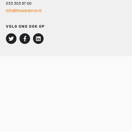
033 303 97 00
info@hiswarecron.nl
VOLG ONS OOK OP
LEISURE EN RECREATIE
Kampeer- en Bungalowbedrijven
Groepenmarkt
Dagrecreatie
Buitensport
RECRON.nl
JACHTBOUW EN WATERSPORT
Jachtbouw
Waterrecreatie