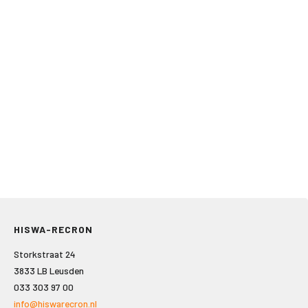
HISWA-RECRON
Storkstraat 24
3833 LB Leusden
033 303 97 00
info@hiswarecron.nl