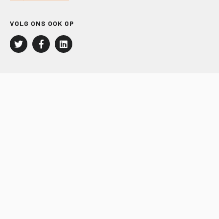
VOLG ONS OOK OP
LEISURE EN RECREATIE
Kampeer- en Bungalowbedrijven
Groepenmarkt
Dagrecreatie
Buitensport
RECRON.nl
JACHTBOUW EN WATERSPORT
Jachtbouw
Waterrecreatie
Handel