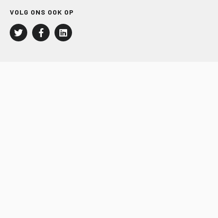
VOLG ONS OOK OP
LEISURE EN RECREATIE
Kampeer- en Bungalowbedrijven
Groepenmarkt
Dagrecreatie
Buitensport
RECRON.nl
JACHTBOUW EN WATERSPORT
Jachtbouw
Waterrecreatie
Handel
HISWA.nl