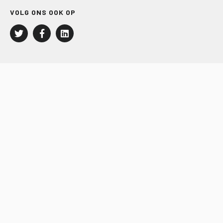
VOLG ONS OOK OP
LEISURE EN RECREATIE
Kampeer- en Bungalowbedrijven
Groepenmarkt
Dagrecreatie
Buitensport
RECRON.nl
JACHTBOUW EN WATERSPORT
Jachtbouw
Waterrecreatie
Handel
HISWA.nl