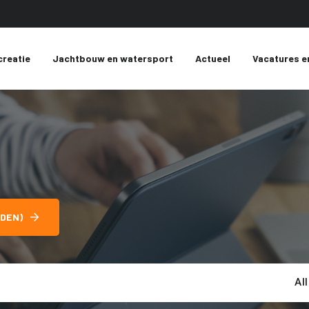
creatie
Jachtbouw en watersport
Actueel
Vacatures e
DEN)
Al