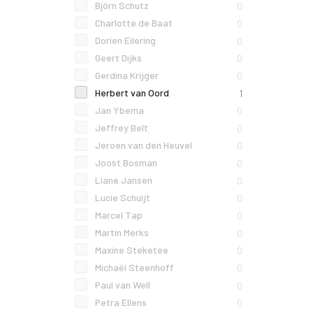
Björn Schutz
0
Charlotte de Baat
0
Dorien Eilering
0
Geert Dijks
0
Gerdina Krijger
0
Herbert van Oord
1
Jan Ybema
0
Jeffrey Belt
0
Jeroen van den Heuvel
0
Joost Bosman
0
Liane Jansen
0
Lucie Schuijt
0
Marcel Tap
0
Martin Merks
0
Maxine Steketee
0
Michaël Steenhoff
0
Paul van Well
0
Petra Ellens
0