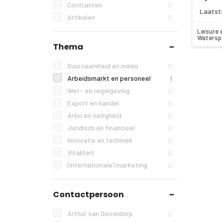
Contracten
0
Laatst
Artikelen
0
Leisure 
Watersp
Thema
Duurzaamheid en milieu
0
Arbeidsmarkt en personeel
1
Wet- en regelgeving
0
Export en handel
0
Arbo en veiligheid
0
Juridisch en financieel
0
Innovatie en techniek
0
Vitaliteit
0
(Internationale) marketing
0
Contactpersoon
Arthur van Disseldorp
0