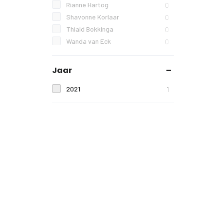
Rianne Hartog
0
Shavonne Korlaar
0
Thiald Bokkinga
0
Wanda van Eck
0
Jaar
2021
1