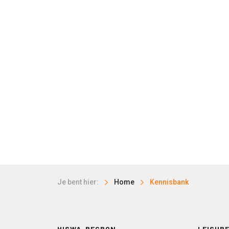
Je bent hier:
Home
Kennisbank
HISWA-RECRON
LEISURE