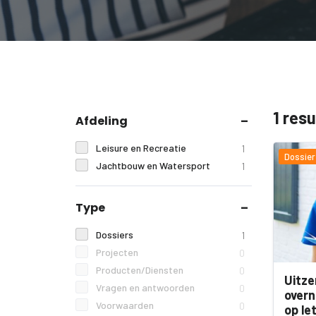
1 res
Afdeling
Leisure en Recreatie
1
Dossier
Jachtbouw en Watersport
1
Type
Dossiers
1
Projecten
0
Producten/Diensten
0
Uitz
Vragen en antwoorden
0
over
Voorwaarden
0
op le