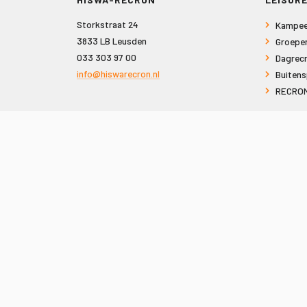
Storkstraat 24
Kampee
3833 LB Leusden
Groepe
033 303 97 00
Dagrecr
info@hiswarecron.nl
Buitens
RECRON
VOLG ONS OOK OP
© 2026