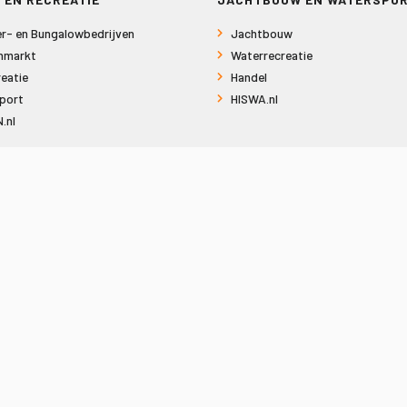
r- en Bungalowbedrijven
Jachtbouw
nmarkt
Waterrecreatie
eatie
Handel
port
HISWA.nl
.nl