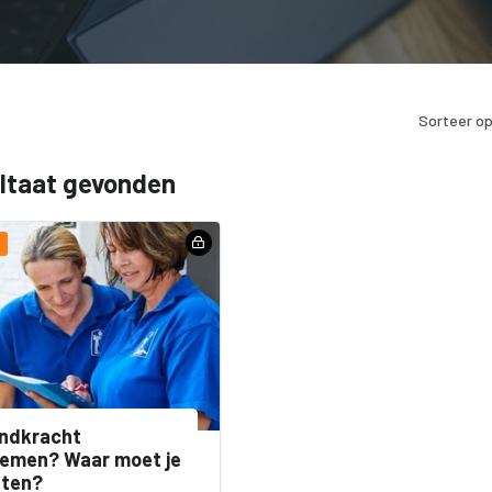
Sorteer op
ultaat gevonden
endkracht
nemen? Waar moet je
tten?