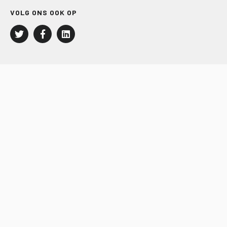
VOLG ONS OOK OP
LEISURE EN RECREATIE
Kampeer- en Bungalowbedrijven
Groepenmarkt
Dagrecreatie
Buitensport
RECRON.nl
JACHTBOUW EN WATERSPORT
Jachtbouw
Waterrecreatie
Handel
HISWA.nl