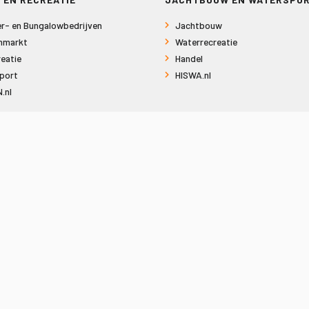
r- en Bungalowbedrijven
Jachtbouw
nmarkt
Waterrecreatie
eatie
Handel
port
HISWA.nl
.nl