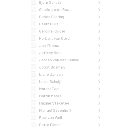
Björn Schutz
0
Charlotte de Baat
0
Dorien Eilering
0
Geert Dijks
0
Gerdina Krijger
0
Herbert van Oord
0
Jan Ybema
0
Jeffrey Belt
0
Jeroen van den Heuvel
0
Joost Bosman
0
Liane Jansen
0
Lucie Schuijt
0
Marcel Tap
0
Martin Merks
0
Maxine Steketee
0
Michaël Steenhoff
0
Paul van Well
0
Petra Ellens
0