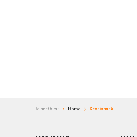
Je bent hier:
Home
Kennisbank
HISWA-RECRON
LEISURE