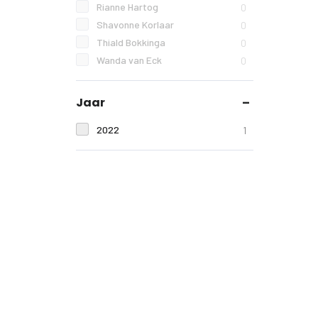
Rianne Hartog
0
Shavonne Korlaar
0
Thiald Bokkinga
0
Wanda van Eck
0
Jaar
2022
1