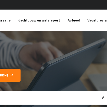
creatie
Jachtbouw en watersport
Actueel
Vacatures e
DEN)
Al