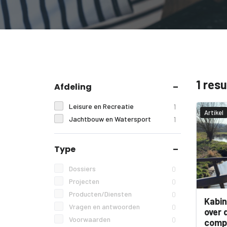
1 res
Afdeling
Leisure en Recreatie
1
Artikel
Jachtbouw en Watersport
1
Type
Dossiers
0
Projecten
0
Producten/Diensten
0
Kabin
Vragen en antwoorden
0
over 
Voorwaarden
0
comp