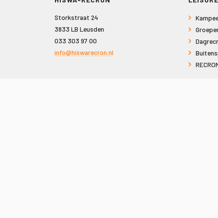
Storkstraat 24
Kampee
3833 LB Leusden
Groepe
033 303 97 00
Dagrecr
info@hiswarecron.nl
Buitens
RECRON
VOLG ONS OOK OP
© 2026