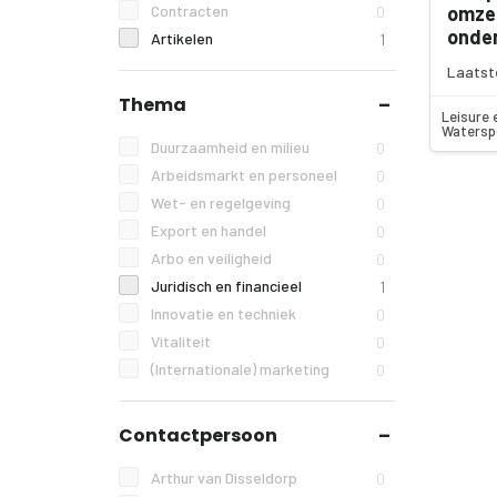
Contracten
omze
0
onde
Artikelen
1
Laatst
Thema
Leisure 
Watersp
Duurzaamheid en milieu
0
Arbeidsmarkt en personeel
0
Wet- en regelgeving
0
Export en handel
0
Arbo en veiligheid
0
Juridisch en financieel
1
Innovatie en techniek
0
Vitaliteit
0
(Internationale) marketing
0
Contactpersoon
Arthur van Disseldorp
0