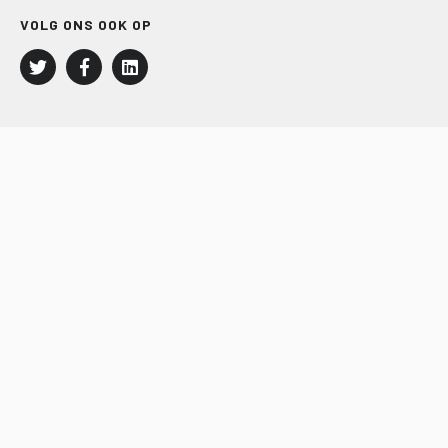
VOLG ONS OOK OP
LEISURE EN RECREATIE
Kampeer- en Bungalowbedrijven
Groepenmarkt
Dagrecreatie
Buitensport
RECRON.nl
JACHTBOUW EN WATERSPORT
Jachtbouw
Waterrecreatie
Handel
HISWA.nl