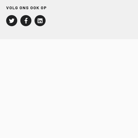
VOLG ONS OOK OP
LEISURE EN RECREATIE
Kampeer- en Bungalowbedrijven
Groepenmarkt
Dagrecreatie
Buitensport
RECRON.nl
JACHTBOUW EN WATERSPORT
Jachtbouw
Waterrecreatie
Handel
HISWA.nl