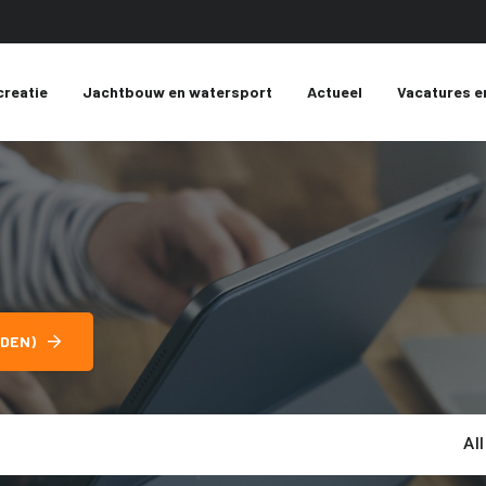
creatie
Jachtbouw en watersport
Actueel
Vacatures e
DEN)
Al