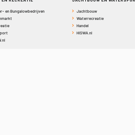
r- en Bungalowbedrijven
Jachtbouw
nmarkt
Waterrecreatie
eatie
Handel
port
HISWA.nl
.nl