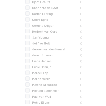
Björn Schutz
0
Charlotte de Baat
0
Dorien Eilering
0
Geert Dijks
0
Gerdina Krijger
0
Herbert van Oord
0
Jan Ybema
0
Jeffrey Belt
0
Jeroen van den Heuvel
0
Joost Bosman
0
Liane Jansen
0
Lucie Schuijt
0
Marcel Tap
0
Martin Merks
0
Maxine Steketee
0
Michaël Steenhoff
0
Paul van Well
0
Petra Ellens
0