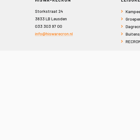
Storkstraat 24
Kampee
3833 LB Leusden
Groepe
033 303 97 00
Dagrecr
info@hiswarecron.nl
Buitens
RECRON
VOLG ONS OOK OP
© 2026