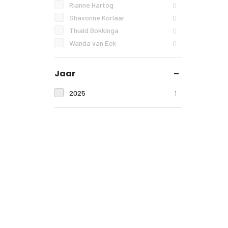
Rianne Hartog
0
Shavonne Korlaar
0
Thiald Bokkinga
0
Wanda van Eck
0
Jaar
2025
1