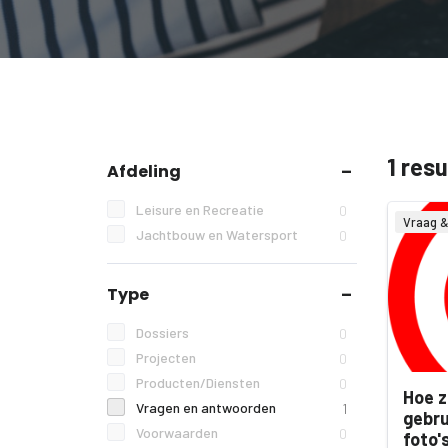
1 res
Afdeling
Leisure en Recreatie
0
Vraag 
Jachtbouw en Watersport
0
Type
Dossiers
0
Projecten
0
Producten/Diensten
0
Hoe z
Vragen en antwoorden
1
gebru
Voorwaarden
0
foto'