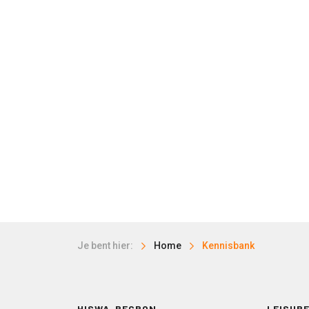
Je bent hier:
Home
Kennisbank
HISWA-RECRON
LEISURE