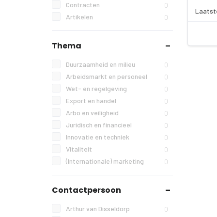
Contracten
0
Laatst
Artikelen
0
Thema
Duurzaamheid en milieu
0
Arbeidsmarkt en personeel
0
Wet- en regelgeving
0
Export en handel
0
Arbo en veiligheid
0
Juridisch en financieel
0
Innovatie en techniek
0
Vitaliteit
0
(Internationale) marketing
0
Contactpersoon
Arthur van Disseldorp
0