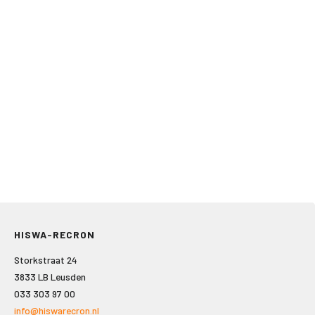
HISWA-RECRON
Storkstraat 24
3833 LB Leusden
033 303 97 00
info@hiswarecron.nl