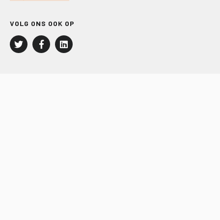
VOLG ONS OOK OP
LEISURE EN RECREATIE
Kampeer- en Bungalowbedrijven
Groepenmarkt
Dagrecreatie
Buitensport
RECRON.nl
JACHTBOUW EN WATERSPORT
Jachtbouw
Waterrecreatie
Handel