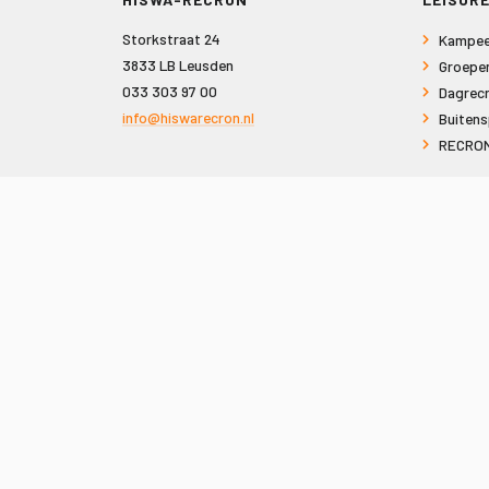
Storkstraat 24
Kampee
3833 LB Leusden
Groepe
033 303 97 00
Dagrecr
info@hiswarecron.nl
Buitens
RECRON
VOLG ONS OOK OP
© 2026