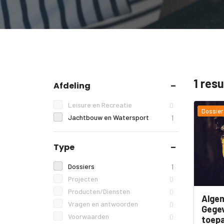
1 res
Afdeling
Leisure en Recreatie
0
Dossier
Jachtbouw en Watersport
1
Type
Dossiers
1
Projecten
0
Producten/Diensten
0
Alge
Vragen en antwoorden
0
Gege
Voorwaarden
0
toepa