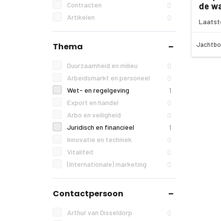
Contracten
de w
0
Artikelen
0
Laatst
Jachtbo
Thema
Duurzaamheid en milieu
0
Arbeidsmarkt en personeel
0
Wet- en regelgeving
1
Export en handel
0
Arbo en veiligheid
0
Juridisch en financieel
1
Innovatie en techniek
0
Vitaliteit
0
(Internationale) marketing
0
Contactpersoon
Arthur van Disseldorp
0