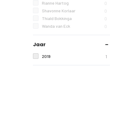
Rianne Hartog
0
Shavonne Korlaar
0
Thiald Bokkinga
0
Wanda van Eck
0
Jaar
2019
1