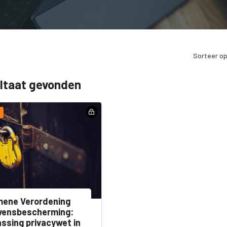
Sorteer op
ultaat gevonden
mene Verordening
vensbescherming:
ssing privacywet in