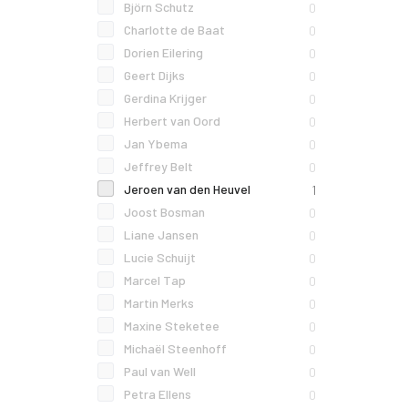
Björn Schutz
0
Charlotte de Baat
0
Dorien Eilering
0
Geert Dijks
0
Gerdina Krijger
0
Herbert van Oord
0
Jan Ybema
0
Jeffrey Belt
0
Jeroen van den Heuvel
1
Joost Bosman
0
Liane Jansen
0
Lucie Schuijt
0
Marcel Tap
0
Martin Merks
0
Maxine Steketee
0
Michaël Steenhoff
0
Paul van Well
0
Petra Ellens
0