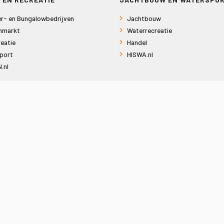
r- en Bungalowbedrijven
Jachtbouw
nmarkt
Waterrecreatie
eatie
Handel
port
HISWA.nl
.nl