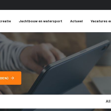
creatie
Jachtbouw en watersport
Actueel
Vacatures e
DEN)
Al