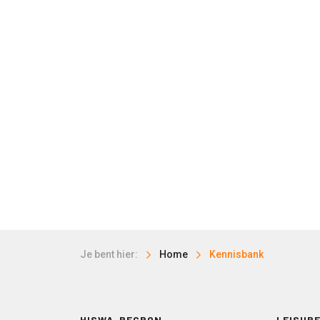
Je bent hier:
Home
Kennisbank
HISWA-RECRON
LEISURE