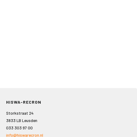
HISWA-RECRON
Storkstraat 24
3833 LB Leusden
033 303 97 00
info@hiswarecron.nl