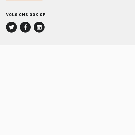
VOLG ONS OOK OP
LEISURE EN RECREATIE
Kampeer- en Bungalowbedrijven
Groepenmarkt
Dagrecreatie
Buitensport
RECRON.nl
JACHTBOUW EN WATERSPORT
Jachtbouw
Waterrecreatie
Handel