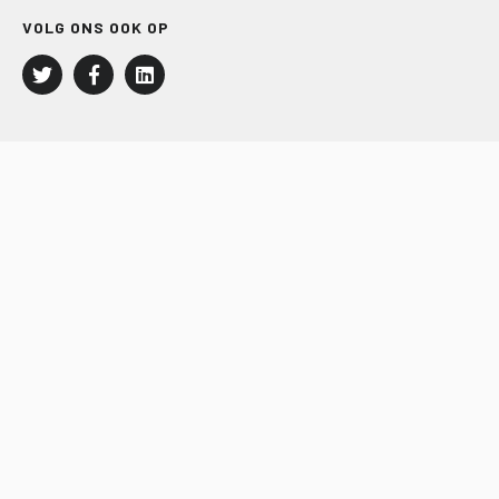
VOLG ONS OOK OP
LEISURE EN RECREATIE
Kampeer- en Bungalowbedrijven
Groepenmarkt
Dagrecreatie
Buitensport
RECRON.nl
JACHTBOUW EN WATERSPORT
Jachtbouw
Waterrecreatie
Handel
HISWA.nl