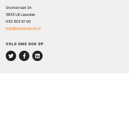
Storkstraat 24
3833 LB Leusden
033 303 97 00
info@hiswarecron.nl
VOLG ONS OOK OP
LEISURE EN RECREATIE
Kampeer- en Bungalowbedrijven
Groepenmarkt
Dagrecreatie
Buitensport
RECRON.nl
JACHTBOUW EN WATERSPORT