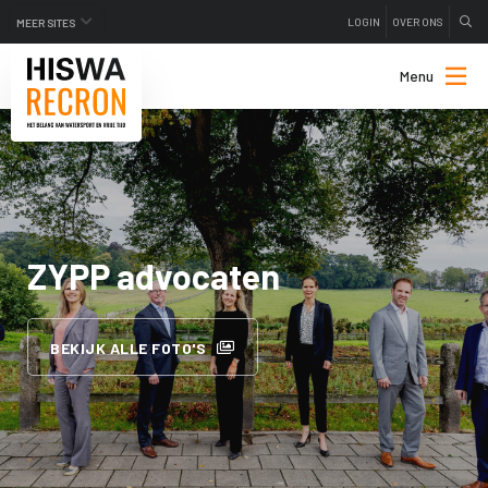
LOGIN
OVER ONS
MEER SITES
Menu
ZYPP advocaten
BEKIJK ALLE FOTO'S