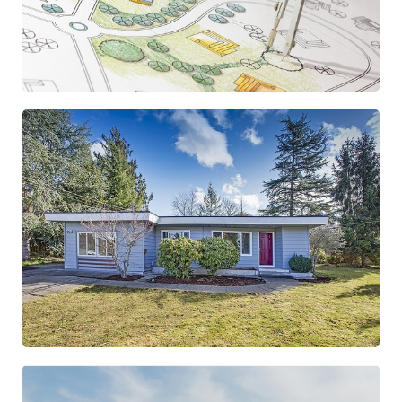
recreatieondernemer graag bij in dit soort discussies,
zodat er duidelijkheid wordt gecreëerd en weer rust
komt op het park.