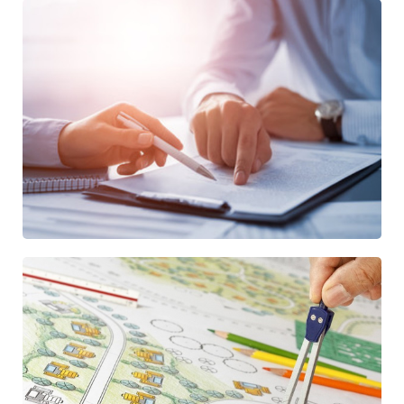
recreatiepraktijk. Als kennispartner van HISWA-
RECRON zijn wij nauw betrokken bij de ontwikkelingen
die spelen op recreatieparken. Zo staan wij
recreatieondernemers die hun park willen uitbreiden bij
in het vergunningtraject. Wij helpen
recreatieondernemers die hun park willen vernieuwen
(herstructureren) bij het opzeggen van de lopende
huurovereenkomsten zodat er ruimte ontstaat voor
een nieuwe invulling. Ook kunnen wij
recreatieondernemers adviseren bij het opzetten en
inrichten van de exploitatie.
Er ontstaan soms conflicten tussen de
recreatieondernemer en de huurders of eigenaren van
een recreatiewoning. Denk daarbij aan het
doorbelasten voor onderhoud of het (door)leveren van
nutsvoorzieningen. Onze advocaten staan de