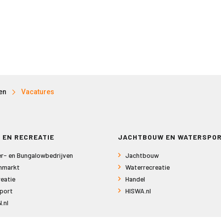
en
Vacatures
 EN RECREATIE
JACHTBOUW EN WATERSPO
r- en Bungalowbedrijven
Jachtbouw
nmarkt
Waterrecreatie
eatie
Handel
port
HISWA.nl
.nl