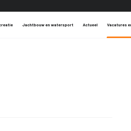
creatie
Jachtbouw en watersport
Actueel
Vacatures e