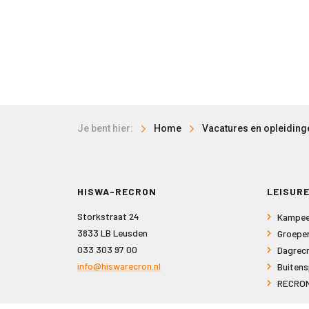
Je bent hier:
Home
Vacatures en opleiding
HISWA-RECRON
LEISURE
Storkstraat 24
Kampee
3833 LB Leusden
Groepe
033 303 97 00
Dagrecr
info@hiswarecron.nl
Buitens
RECRON