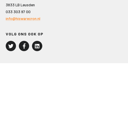
3833 LB Leusden
033 303 97 00
info@hiswarecron.nl
VOLG ONS OOK OP
LEISURE EN RECREATIE
Kampeer- en Bungalowbedrijven
Groepenmarkt
Dagrecreatie
Buitensport
RECRON.nl
JACHTBOUW EN WATERSPORT