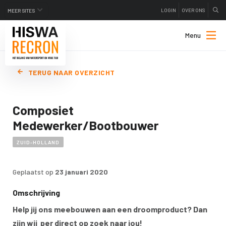
LOGIN
OVER ONS
MEER SITES
Menu
TERUG NAAR OVERZICHT
Composiet
Medewerker/Bootbouwer
ZUID-HOLLAND
Geplaatst op
23 januari 2020
Omschrijving
Help jij ons meebouwen aan een droomproduct? Dan
zijn wij per direct op zoek naar jou!