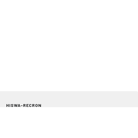
HISWA-RECRON
Storkstraat 24
3833 LB Leusden
033 303 97 00