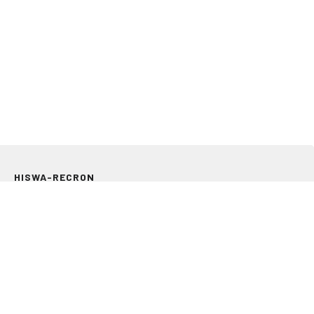
HISWA-RECRON
Storkstraat 24
3833 LB Leusden
033 303 97 00
info@hiswarecron.nl
VOLG ONS OOK OP