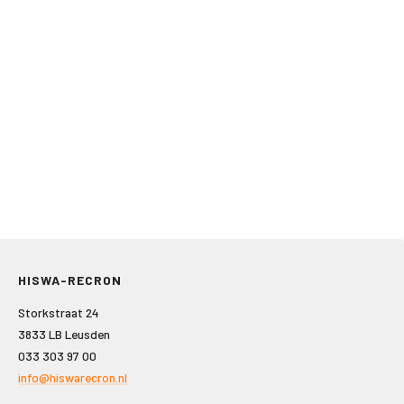
HISWA-RECRON
Storkstraat 24
3833 LB Leusden
033 303 97 00
info@hiswarecron.nl