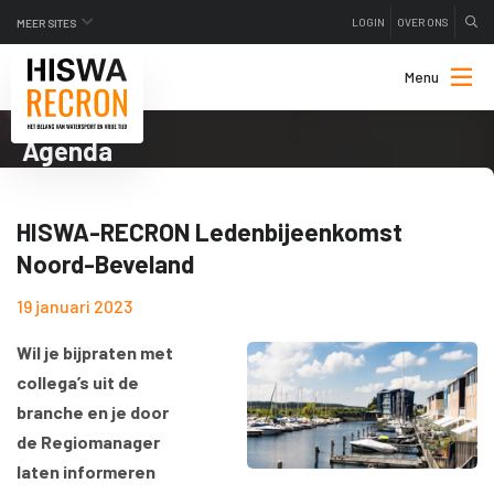
LOGIN
OVER ONS
MEER SITES
Menu
Agenda
HISWA-RECRON Ledenbijeenkomst
Noord-Beveland
19 januari 2023
Wil je bijpraten met
collega’s uit de
branche en je door
de Regiomanager
laten informeren