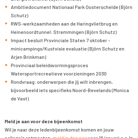
Ambitiedocument Nationaal Park Oosterschelde (Björn
Schutz)
RWS-werkzaamheden aan de Haringvlietbrug en
Heinenoordtunnel: Stremmingen (Björn Schutz)
Impact besluit Provinciale Staten 7 oktober -
minicampings/Kustvisie evaluatie (Björn Schutz en
Arjen Brinkman)
Provinciaal beleidsvormingsproces
Watersportrecreatieve voorzieningen 2030
Rondvraag: onderwerpen die jij wilt inbrengen,
bijvoorbeeld iets specifieks Noord-Bevelands (Monica
de Vast)
Meld je aan voor deze bijeenkomst
Wil je naar deze ledenbijeenkomst komen en jouw
collega's ontmoeten,
meld je dan aan
voor 16 januari a.s. In