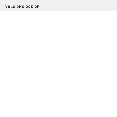
VOLG ONS OOK OP
LEISURE EN RECREATIE
Kampeer- en Bungalowbedrijven
Groepenmarkt
Dagrecreatie
Buitensport
RECRON.nl
JACHTBOUW EN WATERSPORT
Jachtbouw
Waterrecreatie
Handel
HISWA.nl