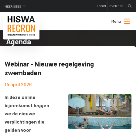
LOGIN
OVER ONS
MEER SITES
Menu
Agenda
Webinar - Nieuwe regelgeving
zwembaden
14 april 2026
In deze online
bijeenkomst leggen
we de nieuwe
verplichtingen die
gelden voor