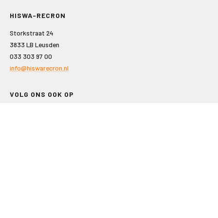
HISWA-RECRON
Storkstraat 24
3833 LB Leusden
033 303 97 00
info@hiswarecron.nl
VOLG ONS OOK OP
LEISURE EN RECREATIE
Kampeer- en Bungalowbedrijven
Groepenmarkt
Dagrecreatie
Buitensport
RECRON.nl