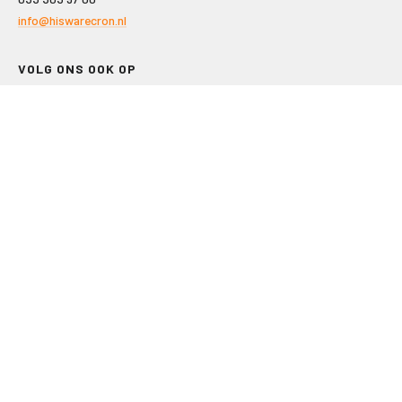
info@hiswarecron.nl
VOLG ONS OOK OP
LEISURE EN RECREATIE
Kampeer- en Bungalowbedrijven
Groepenmarkt
Dagrecreatie
Buitensport
RECRON.nl
JACHTBOUW EN WATERSPORT
Jachtbouw
Waterrecreatie