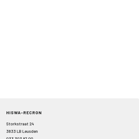
HISWA-RECRON
Storkstraat 24
3833 LB Leusden
033 303 97 00