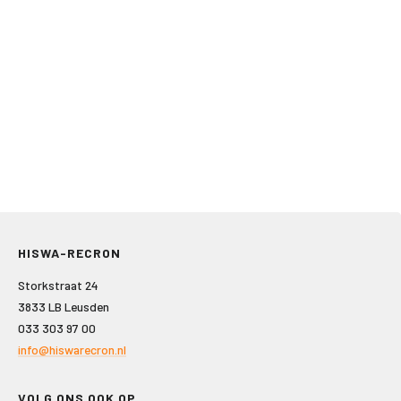
HISWA-RECRON
Storkstraat 24
3833 LB Leusden
033 303 97 00
info@hiswarecron.nl
VOLG ONS OOK OP