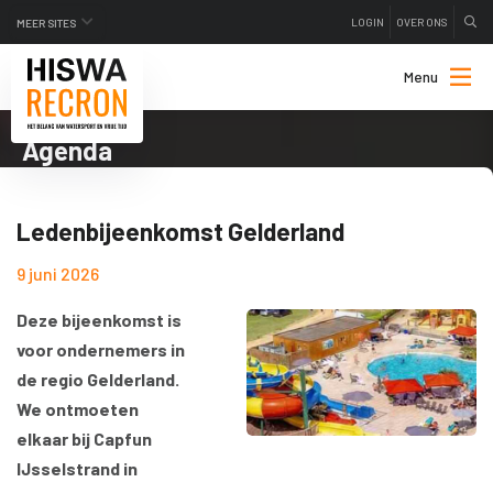
LOGIN
OVER ONS
MEER SITES
Menu
Agenda
Ledenbijeenkomst Gelderland
9 juni 2026
Deze bijeenkomst is
voor ondernemers in
de regio Gelderland.
We ontmoeten
elkaar bij Capfun
IJsselstrand in