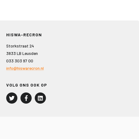
HISWA-RECRON
Storkstraat 24
3833 LB Leusden
033 303 97 00
info@hiswarecron.nl
VOLG ONS OOK OP
LEISURE EN RECREATIE
Kampeer- en Bungalowbedrijven
Groepenmarkt