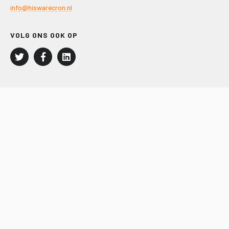
info@hiswarecron.nl
VOLG ONS OOK OP
LEISURE EN RECREATIE
Kampeer- en Bungalowbedrijven
Groepenmarkt
Dagrecreatie
Buitensport
RECRON.nl
JACHTBOUW EN WATERSPORT
Jachtbouw
Waterrecreatie
Handel