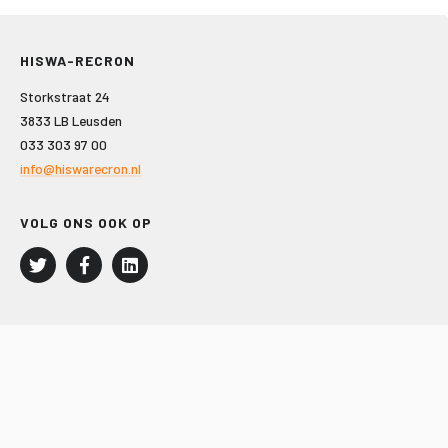
HISWA-RECRON
Storkstraat 24
3833 LB Leusden
033 303 97 00
info@hiswarecron.nl
VOLG ONS OOK OP
LEISURE EN RECREATIE
Kampeer- en Bungalowbedrijven
Groepenmarkt
Dagrecreatie
Buitensport