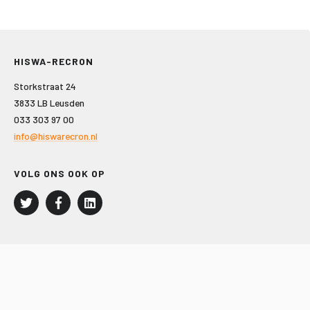
HISWA-RECRON
Storkstraat 24
3833 LB Leusden
033 303 97 00
info@hiswarecron.nl
VOLG ONS OOK OP
LEISURE EN RECREATIE
Kampeer- en Bungalowbedrijven
Groepenmarkt
Dagrecreatie